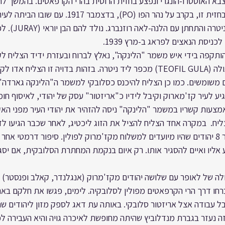
התגייס לצבא האוסטרו-הונגרי ונפצע בחזית הרוסית בהרי הקרפאטים. בהמשך ל
בשנים 1919-1924 עבד
לכניסת הנאצים לפראג ב-מרץ 1939.
תקפה בידי איש משמר "הלינקה", נאלץ לברוח ובעזרת ידיד הצליח לק
"אריות" על שם תיאופיל גולה (TEOFIL GULA) מכפר ליד ניטרה. בזהות בדויה זו ה
ע לעיר קז'מארוק וקיבל לידיו כ"אריזטור" עסק של יהודי, לאיסוף חו
אמצעות קשריו במשמר "הלינקה" ניסה להזהיר את יהודי העיר מפני הא
 תמיד הצליח.  במקרה אחד הצליח להציל את הזוג ליכטיג, לאחר שכבר הגיעו לז
 אליו ואיים להסגיר אותו. רק איום בנקמת המחתרת הסלובקית, אם יסגי
19 שתוף פעולה של לאופר עם שלושה יהודים מקז'מרוק (אנגלנדר, קאלב ופנסטר)
חו דרך הרי הקרפאטים מפולין לסלובקיה. לימים, פגשו את חלקם בארץ.
ל עבודה אצל אריזטור סלובקי. באותה עת דאג לספק מזון ליהודים ש
זה נעזר בגברת מנדלוביץ שהיתה מחופשת לאיכרה גויה והיא העבירה 