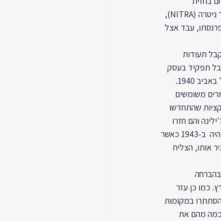
חם בחזית 
האיטלקית ואף נפל בשבי בחזית זו, בקרב על נהר הפו (PO), בדצמבר 1917. עם שובו הביתה לעיר ניטרה (NITRA), 
 בניטרה והתחתן עם הלנה-לאה רוזנברג. נולד להם הבן יוראי (JURAY). לפרנסתו, עבד אצל 
בל תעודות 
צליח אדו לקבל תפקיד בעסק 
של סחר בגרוטאות וחומרים משומשים. כמו כן הצליח להיכנס כסלובקי למשמר ה"הלינקה גארדה" באביב 1940. 
מרים משומשים 
קציות שהתחדשו 
'ילינה והם חזרו 
לעיר. כמו כן הצליח לשחרר 8 יהודים שהיו מיועדים למשלוח מקז'מרוק לפולין. סיפור דרמטי אחר היה  ב-1943 כאשר 
ר אותו, הצליח 
 בהברחה 
 כמו כן עזר 
הסתתרו במקומות 
לכמה מהם את 