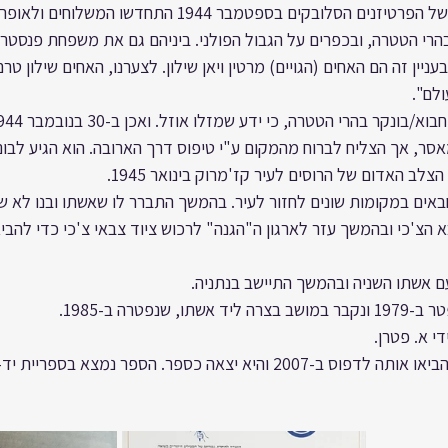
המזון. לאחר כשלון המרד של הפרטיזנים הסלובקים בספטמבר 1944 ה
עניין זה הם האחים (הגויים) מרטין ויאן שילון. לצערנו, האחים שילון טרם
לם".
ר, אך הצליח לברוח מהמקום ע"י טיפוס דרך הארובה. הוא הגיע לבונ
ב האדום של הרוסים לעיר קז'מרוק בינואר 1945.
אים במקומות שונים לחזור לעיר. בהמשך התברר לו שאשתו ובנו לא שרד
 הצ'כי ובהמשך עזר לארגון ה"הגנה" לרכוש ציוד צבאי צ'כי כדי להבי
שנפטרה ב-1985.
י א. פטרן.
שמחה ותמר צוהר-פנסטר הביאו אותה לדפוס ב-2007 והיא יצאה כספר. הספר נמצא 