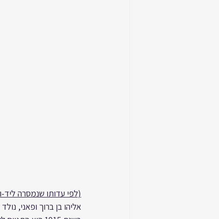
(לפי עדותו שנמסרה ליד-ושם בתאריך 18.10.1964  ונרשמה ב
אליהו בן ברוך ופאני, נולד ב-1.12.1895 בכפר ראדושינה (RADOSINA) שבסל