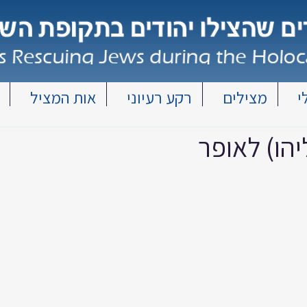
י
מצילים
רקע רעיוני
אות המציל
הו) לאופר