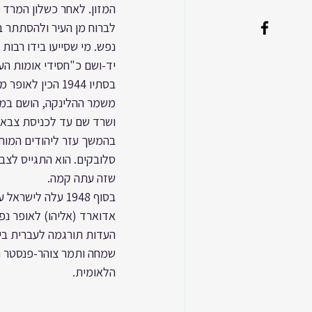
נפש. מי שסייעו בידו רבות ב
יד-ושם כ"חסידי אומות העו
משמר ההלינקה, הושם במאס
ושרד שם עד לכניסת צבא הצל
בהמשך עזר ליהודים המוחב
סלובקים. הוא התגייס לצבא
שזה עתה קמה.
בסוף 1948 עלה לישראל עם אשתו השניה ובהמשך התיישב בנתניה.
אדוארד (אליהו) לאופר נפטר ב-1979 ונקבר במושב בצרה ליד אשתו, 
העדות תורגמה לעברית ביד
הלאומית.