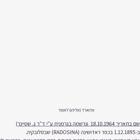
אדוארד (אליהו) לאופר
גרמנית ע"י ד"ר ג. שטיינר)
ובקיה.