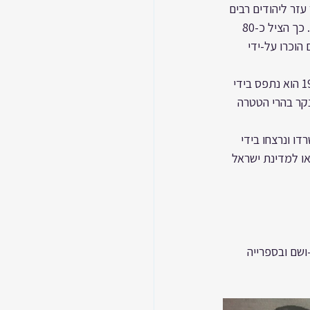
תחדשו המשלוחים ולאופר עזר ליהודים רבים 
לברוח מן העיר ולהסתתר בהרי הטטרה, ובכפרים על הגבול הפולני. ביניהם גם את משפחת פנסטר. כך הציל כ-80 
 הוכרו על-ידי 
בסתיו 1944 הכין לאופר מחבוא/בונקר בהרי הטטרה, כי ידע שמזלו אוזל. ואכן ב-30 בנובמבר 1944 הוא נתפס בידי 
קר בהרי הטטרה 
ו ונרצחו בידי 
או למדינת ישראל 
בספריית יד-ושם ובספרייה 