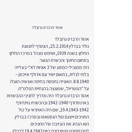
אהוד הרברט גרובלד
אהוד הרברט גרובלד
נולד בברלין 25.2.1914, הצטרף לתנועת 
החלוץ בשנת 1939, ושימש מנהל במרכז החלוץ 
בתחום החינוך והכשרת הנוער.
היה ממובילי המסע של 3 אוניות לא"י בעלייה 
בלתי לגלית, בתאום ישיר עם אדולף אייכמן –
8.8.1940. האונייה נתפסה בחיפה ואנשיה הועלו 
על "הפטרייה", שפוצצה בהנחיית הפלמ"ח.
אהוד הרברט גרובלד היה מדריך לחניכי ההכשרות 
בארנסדורף 1942-1940 ובהכשרת נויינדורף 
19.4.1943-1942, שם היה האחראי על כול 
החניכים וייצגם מול הגסטאפו ובמרכז בברלין.
הוא הנהיג את העזיבה של החניכים 
לטרנספורט מנויינדורף ביום 19.4.1943 לברלין 