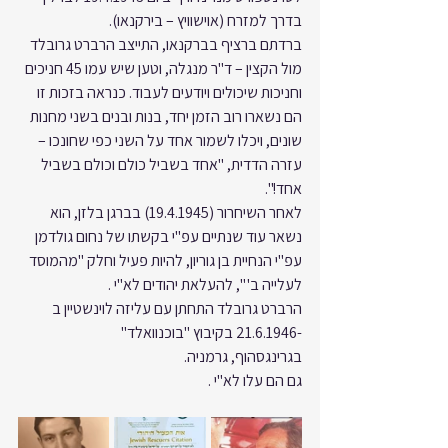
בדרך למזרח (אוישוויץ – בירקנאו).
ברדתם ברציף בברקנאו, התייצב הרברט גרובלד 
מול הקצין – ד"ר מנגלה, וטען שיש עמו 45 חניכים 
וחניכות שיכולים ויודעים לעבוד. כנראה בזכות זו 
הם נשארו רוב הזמן יחד, בנות ובנים בשני מחנות 
שונים, ויכלו לשמור אחד על השני כפי שחונכו – 
עזרה הדדית, "אחד בשביל כולם וכולם בשביל 
אחד!".
לאחר השיחרור (19.4.1945) בברגן בלזן, הוא 
נשאר עוד שנתיים עפ"י בקשתו של נחום גולדמן 
עפ"י הנחיית בן גוריון, להיות פעיל וחלק "מהמוסד 
לעלייה ב' ", להעלאת יהודים לא"י .
הרברט גרובלד התחתן עם עליזה לוינשטיין ב 
-21.6.1946 בקיבוץ "בוכנוואלד" 
בגרינגסהוף, גרמניה.
גם הם עלו לא"י .