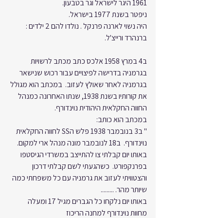
1961 היגר לישראל וגר בטבעון.
ניפטר בשנת 1977 בישראל.
היה נשוי לארנה פרנקל . נולדו להם 2 ילדים : 
ברנהרד ורייצ'ל.
ב4 במרץ 1958 אלכס כתב מכתב לרשויות 
בגרמניה בדרישה לפיצויים עבור רכוש שנישאר 
בגרמניה לאחר שאולץ לעזוב.  במכתב הוא מגולל 
את קורותיו בשנת 1938, שנתו האחרונה כמנהל 
החווה החקלאית היהודית נוינדורף.
במכתב הוא כותב: 
" ב3 בנובמבר 1938 פלש הSS לחווה החקלאית 
נוינדורף.  ב18 לנובמבר מונה מנהל ארי למקום.  
באותו יום קבלתי צו להתייצב במשרדי הגיסטפו 
בפרנקפורט.  כשהגעתי לשם קבלתי דרכון 
והצטוויתי לעזוב את גרמניה עם כל משפחתי כמה 
שיותר מהר. .........
באותו יום נלקחו כל הגברים מגיל 17 ומעלה 
מחוות נוינדורף למחנה הריכוז 