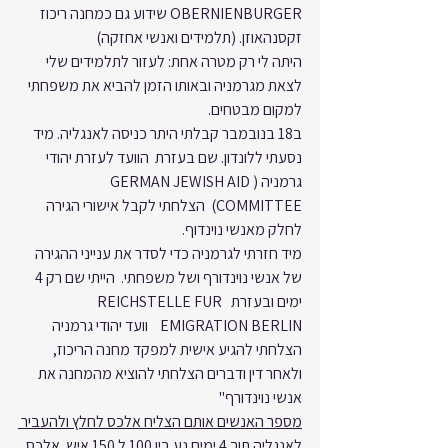
OBERNIENBURGER שידוע גם כמחנה ריכוז 
זקסנהאוזן. (תלמידים ואנשי אחזקה)
היתה לי רק מטרה אחת: לעזור לתלמידים שלי 
לצאת מגרמניה ובאותו הזמן להביא את משפחתי 
למקום מבטחים.
ב18 בנובמבר קבלתי היתר כניסה לאנגליה. מיד 
נסעתי ללונדון. שם בעזרת  הוועד לעזרת יהודי 
גרמניה (GERMAN JEWISH AID 
COMMITTEE)  הצלחתי לקבל אישורי הגירה 
לחלק מאנשי נוינדוף.
מיד חזרתי לגרמניה כדי לסדר את ענייני ההגירה 
של אנשי נוינדורף ושל משפחתי.  הייתי שם רק 4 
ימים ובעזרת  REICHSTELLE FUR 
EMIGRATION BERLIN    וועד יהודי גרמניה 
הצלחתי להגיע אישית למפקד מחנה הריכוז, 
ולאחר דין ודברים הצלחתי להוציא מהמחנה את 
אנשי נוינדורף"
מספר האנשים אותם הצליח אלכס לחלץ ולהעביר 
לאנגליה תוך 4 ימים נע בין 100 ל 150 איש
. אלכס 