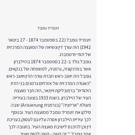
זיגפריד גומבל
זיגפריד גומבל (22 בספטמבר 1874 - 27 בינואר 
1942) היה עורך דין ונשיאה של המועצה המרכזית 
של יהודי וירטמברג.
גומבל נולד ב-22 בספטמבר 1874 בהיילברון 
אשר בפרנקוניה, גרמניה, למשפחה של בנקאים. 
גומבל היה יושב-ראש חברת עורכי הדין ויושב-ראש 
"האגודה המרכזית של אזרחים גרמנים בני הדת 
היהודית" ברפובליקת ויימאר, היה חבר מועצת 
העיר של היילברון. בשנת 1933 בוצעה בעירייה 
פעולת "אריזציה" (בגרמנית Arisierung) שבה 
סילקו את זיגפריד גומבל ממועצת העיר. ובנוסף 
לכך עיריית היילברון אסרה עליו גם לעסוק בעריכת 
דין וכן להיכנס לישיבת מועצת העיר. בתגובה לכך 
אמר גומבל :" זה קשה - קשה להיות שעיר 