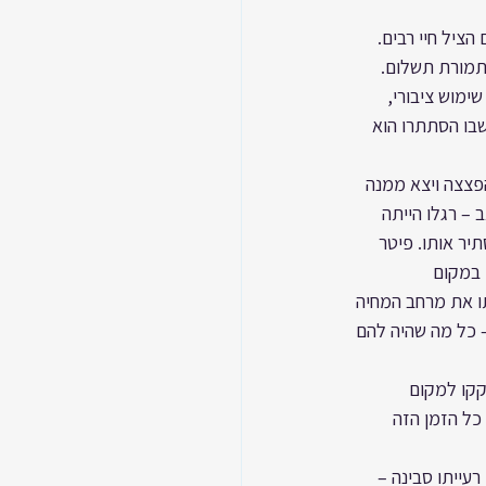
ציל חיי רבים. 
ודים תמורת תשלום. 
 שימוש ציבורי, 
בו הסתתרו הוא 
פצצה ויצא ממנה 
ג), ילד בן 13, שצרח מפחד ומכאב – רגלו הייתה 
יר אותו. פיטר 
 במקום 
ו את מרחב המחיה 
– כל מה שהיה להם 
קקו למקום 
כל הזמן הזה 
עייתו סבינה – 