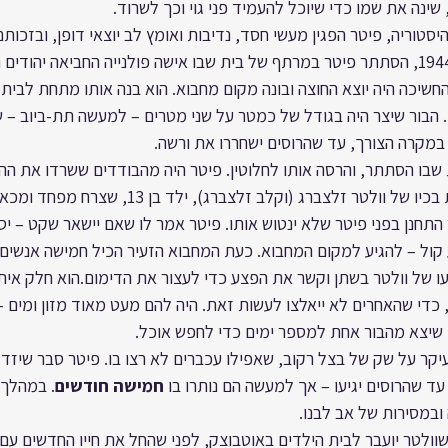
ינה את שמו כדי שיוכל להעמיד פני גוי וכך לשרוד.
טוריה, פיטר הפגין מעשי חסד, נדיבות ואומץ לב יוצאי דופן, ובזכותם ה
במהלך מרד ורשה בשנת 1944, הסתתר פיטר במרתף של בית שבו אישה פולנייה החביאה יה
 בן 23. בחסות החשיכה היה יוצא החוצה ובונה מקום מחבוא. הוא בנה אותו מתחת לבית
הבור שיצר היה בגודל של כמטר על שני מטרים – למעשה תת-ביוב – ש
 במקרה הצורך, עד שהרוסים ישחררו את ורשה.
שבו הסתתר, והרסה אותו לחלוטין. פיטר היה מהבודדים ששרדו את הה
חי וללא פגע. הוא שמע את בכיו של וולטר זלצברג (וקלב זלצבר
התחנן בפני פיטר שלא ינטוש אותו. פיטר אמר לו שאם יישאר שקט – יסת
קול – להגיע למקום המחבוא. כעת המחבוא הזעיר הכיל חמישה אנשים
 של וולטר בשתן וקשר את הפצע כדי לעצור את הדימום.הוא חלק אית
, כדי שהאחרים לא ייאלצו לעשות זאת. היה להם מעט מאוד מזון ומים 
 שיצא מהבור אחת למספר ימים כדי לחפש אוכל.
קר על שק של בצל רקוב, שאפילו עכברים לא רצו בו. פיטר סבר שיזד
ד שהרוסים יגיעו – אך למעשה הם נותרו בו 
חמישה חודשים
. במהלך 
ובמסירות של אב לבנו.
ולטר יועבר לבית הילדים באוטבוצק, לפני שהחל את חייו החדשים עם ר