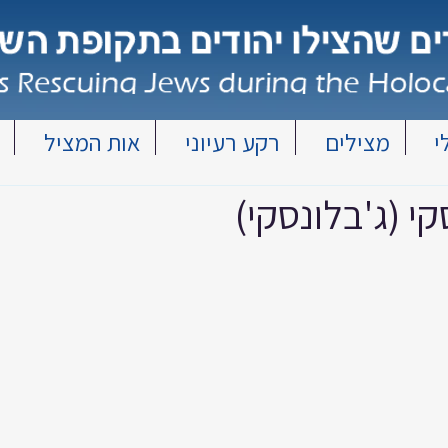
י
מצילים
רקע רעיוני
אות המציל
קי (ג'בלונסקי)