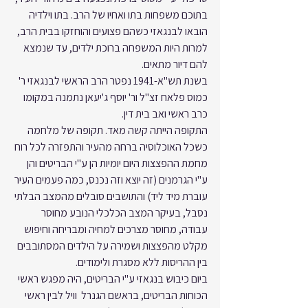
בתוכם משפחות בתו ואחיו של הרב. בתו וילדיה 
הובאו לבנגאזי כשהם פצועים והוחזקו בבית הרב, 
למרות היות המשפחה ברוכת ילדים, עד שנמצא 
להם דיור מתאים.
בשנת תש"א-1941 נפטר הרב הראשי לבנגאזי ר' 
כמוס פלאח זצ"ל ור' יוסף ג'יעאן נתמנה במקומו 
כרב ראשי ואב בית דין.
התקופה הייתה קשה מאד. תקופה של מלחמה 
כשכל האוכלוסיה ברחה מהעיר והתפזרה לכל רוח 
מחמת ההפצצות היום יומיות הן ע"י הבריטים והן 
ע"י הגרמנים (זה יוצא וזה נכנס, כמה פעמים העיר 
עוברת מיד ליד) והתושבים סובלים מהמצב הבלתי 
נסבל, בעיקר המצב הכלכלי הנובע מחוסר 
עבודה, מחוסר מצרכים למחיה ומבריחה וחיפוש 
מקלט מהפצצות ושמירה על הילדים המסתובבים 
בין ההריסות ללא מסגרת ולימודים.
ביום כיבוש בנגאזי ע"י הבריטים, היה מפגש ראשי 
הכוחות הבריטים, בראשם הגנרל  וויל לבין ראשי 