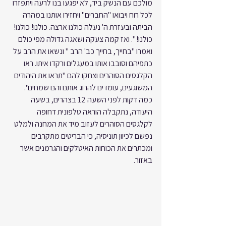
מולכם עם הנשק ביד, לא יפגעו בנו לרעה ויתפזרו 
לכל רוח ויבואו "החברים" ויחזירו אותנו במהרה 
הביתה ובעזרת ה' נעלה כולנו ארצה. כולנו! כולנו! 
כולנו! ". ואז קמה צעקה ושאגה גדולה מפי כולם 
ואמרו "בחייך, בחייך כב' הרב " ונשאו את הרב על 
כתפיהם וסובבו אותו במעגלים ורקדו איתו. ראו 
הקלגסים הסוהרים וצחקו להם "תראו את היהודים 
המשוגעים, עומדים להרוג אותם והם שמחים".
כמה דקות לפני השעה 12 בצהרים, בשעה 
היעודה, נתקבלה הוראה טלפונית דחופה 
לקלגסים הסוהרים לעזוב מיד את המחנה ולמלט 
נפשם לכיוון תוניסיה, כי הבריטים מתקרבים 
ומכתרים את הכוחות האיטלקים והגרמנים אשר 
באזור.