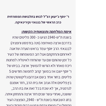
ר' יוסף ג'יעאן זצ"ל לבוש בתלבושת המסורתית 
כרב הראשי של בנגאזי וקירינאיקה.
אימת המלחמה ותוצאותיה הקשות:
בשנת ת"ש-1940 הגיעו כ- 300 פליטים שהיו 
בדרכם ארצה מאירופה (וינה בודפסט ורומניה) 
לבנגאזי. הרב יוסף עמד בראש הועדה שדאגה 
לאירוחם והחזקתם אצל רוב המשפחות של העיר 
כל זמן שהותם שם עד שהוחזרו לאיטליה למחנות 
ריכוז מאחר ולא הורשו להמשיך ארצה. בביתו של 
ר' יוסף ישבו אז במשך קרוב לחמשה חודשים 5 
פליטים. בחור אחד בשם אברהם גליקשטרן שהיה 
בין פליטים אלה ועזב את בית הרב, חזר אומנם 
לגרמניה, אך לא שכח בכל זאת את בת הרב, 
שושנה, ואחרי עשר שנים חזר ארצה והתחתן איתה.
בחג השבועות בשנת ת"ש - 1940, הופצצה העיר 
טריפולי ע"י מטוסי צרפת ונפגעו רבים מיהודי העיר, 