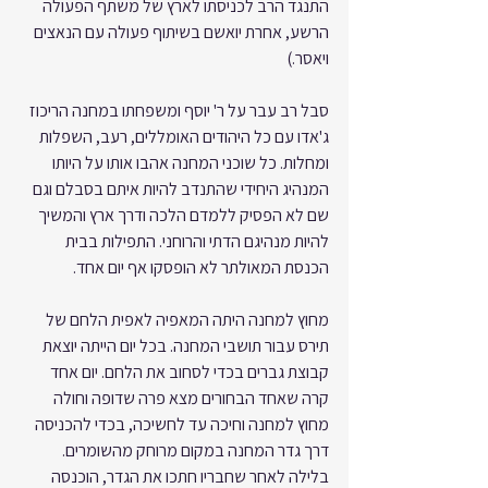
התנגד הרב לכניסתו לארץ של משתף הפעולה 
הרשע, אחרת יואשם בשיתוף פעולה עם הנאצים 
ויאסר.)
סבל רב עבר על ר' יוסף ומשפחתו במחנה הריכוז 
ג'אדו עם כל היהודים האומללים, רעב, השפלות 
ומחלות. כל שוכני המחנה אהבו אותו על היותו 
המנהיג היחידי שהתנדב להיות איתם בסבלם וגם 
שם לא הפסיק ללמדם הלכה ודרך ארץ והמשיך 
להיות מנהיגם הדתי והרוחני. התפילות בבית 
הכנסת המאולתר לא הופסקו אף יום אחד.
מחוץ למחנה היתה המאפיה לאפית הלחם של 
תירס עבור תושבי המחנה. בכל יום הייתה יוצאת 
קבוצת גברים בכדי לסחוב את הלחם. יום אחד 
קרה שאחד הבחורים מצא פרה שדופה וחולה 
מחוץ למחנה וחיכה עד לחשיכה, בכדי להכניסה 
דרך גדר המחנה במקום מרוחק מהשומרים. 
בלילה לאחר שחבריו חתכו את הגדר, הוכנסה 