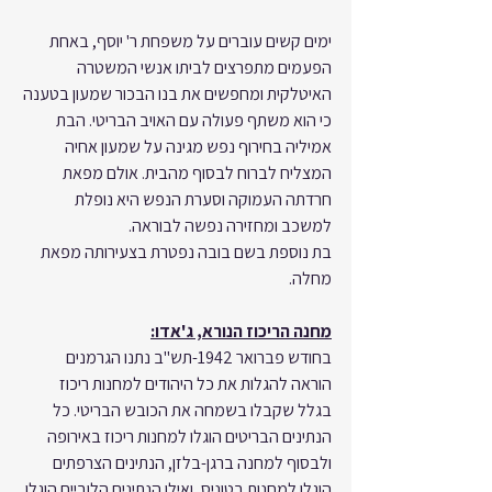
ימים קשים עוברים על משפחת ר' יוסף, באחת 
הפעמים מתפרצים לביתו אנשי המשטרה 
האיטלקית ומחפשים את בנו הבכור שמעון בטענה 
כי הוא משתף פעולה עם האויב הבריטי. הבת 
אמיליה בחירוף נפש מגינה על שמעון אחיה 
המצליח לברוח לבסוף מהבית. אולם מפאת 
חרדתה העמוקה וסערת הנפש היא נופלת 
למשכב ומחזירה נפשה לבוראה.
בת נוספת בשם בובה נפטרת בצעירותה מפאת 
מחלה.
מחנה הריכוז הנורא, ג'אדו:
בחודש פברואר 1942-תש"ב נתנו הגרמנים 
הוראה להגלות את כל היהודים למחנות ריכוז 
בגלל שקבלו בשמחה את הכובש הבריטי. כל 
הנתינים הבריטים הוגלו למחנות ריכוז באירופה 
ולבסוף למחנה ברגן-בלזן, הנתינים הצרפתים 
הוגלו למחנות בטוניס, ואילו הנתינים הלוביים הוגלו 