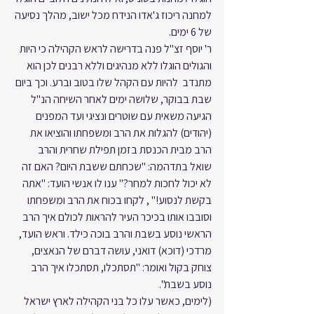
למחנה ריכוז ג'אדו הנידח מכל ישוב, מהלך נסיעה 
של 6 ימים.
ר' יוסף זצ"ל פנה בדרישה לראש הקהילה כי היות 
והגולים הוגלו ללא מנהיגים וללא רבנים לכן הוא 
מתנדב  להיות עם הקהל שלו בטוב וברע. וכך ביום 
שבת בבוקר, שלושה ימים לאחר השיחה הנ"ל 
הגיעה משאית עם שוטרים ונציגי ועד המפנים 
(יהודים) להגלות את הרב ומשפחתו והוציאו את 
הרב מבית הכנסת בזמן תפילת שחרית והרב 
שואל בתדהמה: "שכחתם ששבת היום? האם זה 
לא יכול לחכות למחר?" ענו לו אנשי הועד: "אתה 
בקשת לנסוע!" , לקחו בכוח את הרב ומשפחתו 
וסובבו אותו בכיכר העיר להראות לכולם איך הרב 
הראשי נוסע בשבת והרב בוכה כילד. וראש הועד, 
מרדכי (דוכא) דואני, עושה דברם של הנאצים, 
צוחק בקול ואומר: "תסתכלו, תסתכלו איך הרב 
נוסע בשבת".
(לימים, כאשר עלו כל בני הקהילה לארץ ישראל 