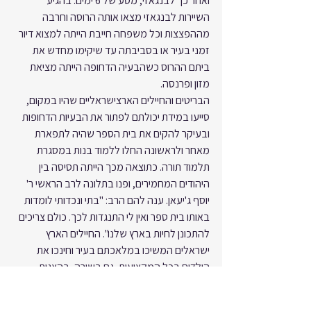
ואחר כך לבנגאזי, מסע של 6 ימים. בהגיע 
השיירות לבנגאזי מצאו אותה הרוסה וחרבה 
מההפצצות וכל משפחה חייבת הייתה למצוא דיור 
זמני בעיר או בסביבתה עד שיקימו מחדש את 
ביתם ההרוס כשהבעיה הדחופה הייתה מציאת 
מזון ופרנסה.
הבריטים והחיילים הארצישראליים שהיו במקום, 
סייעו במידת יכולתם לפתור את הבעיות הדחופות 
ובעיקר להקים את בית הספר שהיה לתפארת 
מאחר ולראשונה החלו ללמוד בנות במסגרת 
תלמוד תורה. כתוצאה מכך הייתה תסיסה בין 
היהודים המחמירים, ופנו בתלונה לרב הראשי ר' 
יוסף ג'יעאן. ענה להם הרב: "בתי ונכדותי לומדות 
באותו בית ספר ואין לי התנגדות לכך. כולם צריכים 
להתכונן לחיות בארץ שלנו". החיילים הארץ 
ישראלים המשיכו במלאכתם בעיר וחינכו את 
הילדים בכל המקצועות, גם בשירה, בהצגות 
ועבודות בהכשרה.
בשנת תש"ד-1944 ביקר בבנגאזי מר משה שרת 