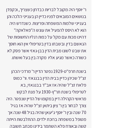
ר' יוסף היה מקובל לבריות כבדחן כשצריך, וכקפדן 
בנושאים המובאים לפניו כדיין הן בענייני הלכה והן 
בענייני שלמות המשפחה ופריצות. כשנדרש היה 
הוא לא היסס להפעיל את עונש ה"פאלאקה" 
דהיינו מכות עם מקל על כפות רגליו החשופות של 
הנאשם בדין. ובשבתו בדין בטריפולי אין הוא חוסך 
את שבט לשונו מבית הדין בבן-גאזי אשר פסק לא 
כשורה כאשר מגיע אליו  מקרה בין בעל ואשתו.
בשנת תרפ"ט-1929 נפטר הדיין ר' מרדכי הכהן 
זצ"ל שכיהן כדיין בבית הדין בבנגאזי. ור' כמוס 
פלאח זצ"ל שהיה אז אב"ד בבנגאזי, בא 
לטריפולי בשנת תר"ץ-1930 על מנת לבקש 
מראשי הקהילה דיין במקומו של הדיין שנפטר. היה 
צורך לבחור בין ר' ציון ביתאן זצ"ל שהיה אז בגיל 
70 שנה ובין ר' יוסף ג'יעאן שהיה בגיל 48 שנה אך 
מטופל במשפחה ברוכת ילדים. ההתלבטות הייתה 
קשה ובאורח פלא השתמר בידינו מכתב תשובה 