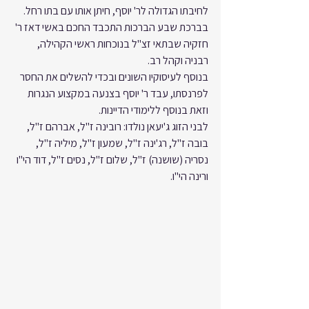
לחיבתו הגדולה לר' יוסף, חיתן אותו עם בתו רחל. 
בברכת שבע הברכות התכבד החכם באשי דאז ר' 
חזקיה שבתאי זצ"ל בנוכחות ראשי הקהילה, 
רבניה וקהל רב.
בנוסף לעיסוקיו השונים ובכדי להשלים את החסר 
לפרנסתו, עבד ר' יוסף בצנעה במקצוע הנגרות 
וזאת בנוסף ללימודי הדיינות.
לבני הזוג ג'יעאן נולדו: רובינה ז"ל, אברהם ז"ל, 
בובה ז"ל, רג'ינה ז"ל, שמעון ז"ל, מיליה ז"ל, 
נסריה (שושנה) ז"ל, שלום ז"ל, נסים ז"ל, דוד הי"ו 
ורינה הי"ו.