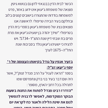
הכשר לבית הדין בבנגאזי לדון גם בנושא גיטין.
מוצאה של משפחת ג'יעאן אינו ידוע באזור, פרט 
למשפחות בודדות שהתגוררו בישובים קטנים בלוב 
ובחלקם בעיר הבירה טריפולי. לראשונה אנו 
מוצאים נציג של משפחת ג'יעאן בספרי בית הדין 
בטריפולי: "שידך יהודה בן ישעיהו ג'יעאן את מרת 
מרים בת שבתי דיין שנת התצ"ד–1734". ויש 
להניח כי ישעיהו ג'יעאן נולד בסביבות שנת 
התל"ה–1675 לערך
בזעיר אנפין על גודל בקיאותו העצומה של ר' 
יוסף ג'יעאן זצ"ל:
בספר "הראה לעניו" על הרב מנדל זצוק"ל, אשר 
היה שם דבר בעיר בני ברק ונתפרסם שמו 
לתהילה בכל רחבי הארץ, מסופר :
"הזדרז רבינו מנדל לפתוח את החנות בשעות 
הבוקר המוקדמות, לאפשר לרבנית להמשיך 
לנום את שינת הלילה ולאגור כח לקראת יום 
עמל מפרך. בסביבות השעה תשע, הופיע 