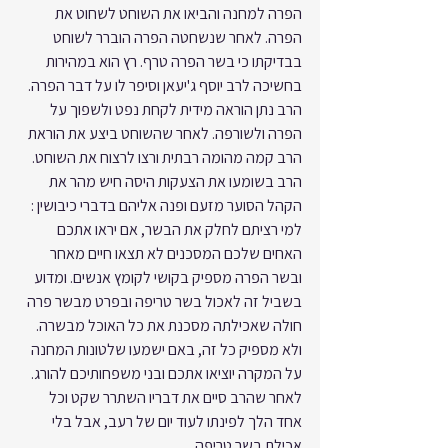
הפרה למחנה והביאו את השוחט לשחוט את 
הפרה. לאחר שנשחטה הפרה הוברר לשוחט 
בבדיקתו כי בשר הפרה טרף. רץ הוא במהירות 
בחשיכה לרב יוסף ג'יעאן וסיפר לו על דבר הפרה. 
הרב נתן הוראה מידית לקחת נפט ולשפוך על 
הפרה ולשורפה. לאחר שהשוחט ביצע את הוראת 
הרב קמה מהומה רבתית ורצו לרצוח את השוחט. 
הרב בשומעו את הצעקות היסה חיש מהר את 
הקהל הסוער מזעם ופנה אליהם בדברי כיבושין : 
למי רציתם לחלק את הבשר, אם יראו אתכם 
האחים שלכם המסכנים לא תצאו חיים מאחר 
ובשר הפרה מספיק בקושי לקומץ אנשים. ומדוע 
בשביל זה לאכול בשר טריפה ובפרט מבשר פרה 
חולה שאכילתה מסכנת את כל האוכל מבשרה. 
ולא מספיק כל זה, באם ישמעו שלטונות המחנה 
על המקרה יוציאו אתכם ובני משפחותיכם להורג. 
לאחר שהרב סיים את דבריו השתרר שקט וכל 
אחד הלך לפינתו לעוד יום של רעב, אבל בלי 
אכילת בשר טריפה.