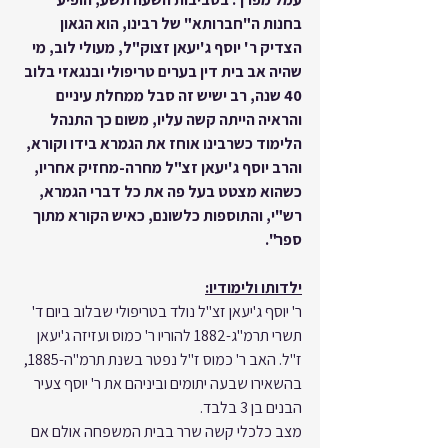
בחנות ה"חברותא" של רבינו, הוא הגאון 
הצדיק ר' יוסף ג'יעאן זצוק"ל, מעולי לוב, מי 
שהיה אב בית דין בערים טריפולי ובנגאזי בלוב 
40 שנה, רב ישיש זה סבל ממחלת עיניים 
והראיה הייתה קשה עליו, משום כך התנהל 
הלימוד כשרבינו אוחז את הגמרא בידו וקורא, 
והרב יוסף ג'יעאן זצ"ל מחרה-מחזיק אחריו, 
כשהוא מצטט בעל פה את כל דברי הגמרא, 
רש"י, והתוספות כלשונם, כאיש הקורא מתוך 
ספר".
ילדותו ולימודיו:
ר' יוסף ג'יעאן זצ"ל נולד בטריפולי שבלוב ביום ד' 
תשרי תרמ"ג-1882 להוריו ר' כמוס ועזיזה ג'יעאן 
ז"ל. האב ר' כמוס ז"ל נפטר בשנת תרמ"ה-1885, 
בהשאירו שבעה יתומים וביניהם את ר' יוסף צעיר 
הבנים בן 3 בלבד.
מצב כלכלי קשה שרר בבית המשפחה אולם אם 