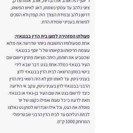
ר' יוסף היה אוהב את הבריות, אוהב אמת וצדק, 
ציוני נלהב עד עמקי נשמתו, דאג לאיש הפשוט, 
דרשן נלהב ובמידת הצורך היה קפדן ולא הסכים 
לפשרות בענייני שמירת הדת.
פעולתו המזהירה למען בית הדין בבנגאזי:
אחת מפעולותיו החשובות ביותר שדרשה את מלוא 
עוצמת חריפותו ובקיאותו של ר' יוסף בבנגאזי 
שהטביע את חותמו, היתה מציאת פתרון רישום שם 
העיר בנגאזי כמלה אחת בגט. דבר שבא לידי 
ביטוי במתן הרשאה לבית הדין בבנגאזי לדון 
בעניני גיטין. עד לאותו זמן לא היה רשאי בית הדין 
הרבני בבנגאזי לדון בעניני גיטין, עקב אי הידיעה 
כיצד לרשום בגט את שם העיר בן-גאזי או בנגאזי. 
וזאת לדעת כי כל טעות ואפילו כקוצו של יוד 
פוסלת את הגט, וכל אילו שנדרשו למתן גט נאלצו 
לכתת רגליהם עד לבית הדין הרבני שבטריפולי 
המרוחק 1000 ק"מ.