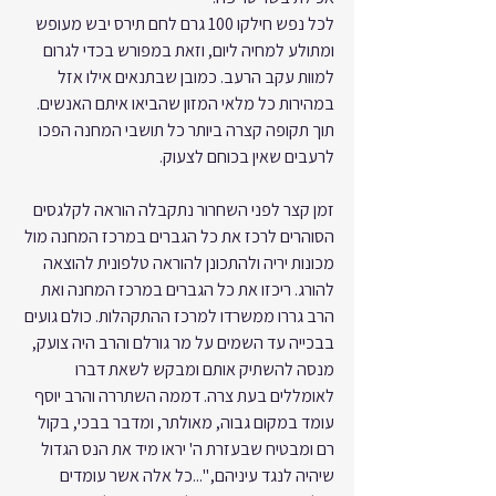
לכל נפש חילקו 100 גרם לחם תירס יבש מעופש 
ומתולע למחיה ליום, וזאת במפורש בכדי לגרום 
למוות עקב הרעב. כמובן שבתנאים אילו אזל 
במהירות כל מלאי המזון שהביאו איתם האנשים. 
תוך תקופה קצרה ביותר כל תושבי המחנה הפכו 
לרעבים שאין בכוחם לצעוק.
זמן קצר לפני השחרור נתקבלה הוראה לקלגסים 
הסוהרים לרכז את כל הגברים במרכז המחנה מול 
מכונות יריה ולהתכונן להוראה טלפונית להוצאה 
להורג. ריכזו את כל הגברים במרכז המחנה ואת 
הרב גררו ממשרדו למרכז ההתקהלות. כולם גועים 
בבכייה עד השמים על מר גורלם והרב היה צועק, 
מנסה להשתיק אותם ומבקש לשאת דברו 
לאומללים בעת צרה. דממה השתררה והרב יוסף 
עומד במקום גבוה, מאולתר, ומדבר בבכי, בקול 
רם ומבטיח שבעזרת ה' יראו מיד את הנס הגדול 
שיהיה לנגד עיניהם, "...כל אלה אשר עומדים 