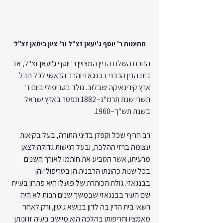
חתימות ר' יוסף ג'יעאן זצ"ל ור' ציון ביתאן זצ"ל
החכם השלם הדיין המצויין ר' יוסף ג'יעאן זצ"ל, אב 
בית הדין הרבני בבנגאזי והרב הראשי לכל חבל 
ארץ קירינאיקה שבלוב. נולד בטריפולי ביום ד' 
תשרי שנת תרמ"ג–1882 ונפטר בארץ ישראל 
בשנת תש"ך–1960.
רב חריף שכל וקפדן בדיני התורה, בעל בקיאות 
עצומה ברזי ההלכה, ובעל רגישות גדולה לצאן 
מרעיתו, אשר הטביע את חותמו לאורך השנים 
בכל שנות כהונתו הרבנית הן בטריפולי והן 
בבנגאזי. גולת הכותרת של פועלו היא פתרון בעיית 
שם העיר בבנגאזי שבמשך שנים רבות לא היה 
רשאי בית הדין בה לדון בנושא גיטין, ורק לאחר 
מאמציו וחריפותו בהלכה הוא מיישב בעיה זו ונותן 