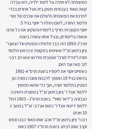
המשפחה לא ויתרה על לימוד ילדיה, היא עבדה 
קשה מאוד בעבודות משק בית אצל אחרים בכדי 
לפרנס את המשפחה ולשלם את שכרם של מורי 
תלמוד התורה, לשם נשלח ר' יוסף בגיל 5.
יוסף הקטן היה חריף בלימודיו והשקיע את כל מרצו 
ומאודו בלימודים, ובגיל אחת עשרה בשנת 
תרנ"ג-1893 היה כבר תלמידו המצטיין של הגאון ר' 
ציון ביתאן זצ"ל ששימש בתקופה זו כראש תלמוד 
תורה ו"יגדיל תורה" ושמבית מדרשו יצאו רוב רבני 
לוב מאז ועד היום.
כשסיים יוסף את לימודיו בשנת תרס"א-1901 
בהיותו בגיל 19 הוסמך לרבנות ומונה כמורה מן 
המניין בתלמוד תורה, תוך כדי שהוא ממשיך 
ללמוד אצל ר' ציון ביתאן זצ"ל במסגרת הישיבה 
הגבוהה ב"דאר סוויד". בשנת תרס"ג - 1903 החל 
ללמוד דיינות אצל ר' כמוס אג'רבי זצ"ל במשך כ 
10 שנים.
רבו ר' ציון ביתאן זצ"ל אהב אותו מאוד כבנו ממש 
וקרב אותו לביתו. בשנת תרס"ז-1907 כאות 