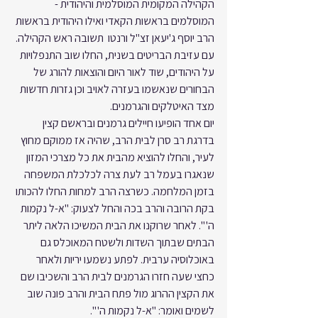
הקהילה המקומית המוסלמית והיהודית - 
המוסלמים בראשות הקאדי ואילו היהודית בראשות 
הרב יוסף ג'יעאן זצ"ל ורנטו  תשובה ראש הקהילה.
עם עזיבת הבריטים בשנית, החלו שוב התנפלויות 
על היהודים, שוד לאור היום והוצאות להורג של 
הבחורים שנאשמו בעזרה לאויב וכן גזרות חדשות 
מצד האיטלקים והגרמנים.
יום אחד הופיעו חיילים גרמנים ובראשם קצין 
בדרגת רב סרן לבית הרב, שהיה אז ממוקם מחוץ 
לעיר, והחלו להוציא מהבית את כל מצרכי המזון 
שנאגרו בעמל רב לעת צרה לכלכלת המשפחה 
בזמן המלחמה. כשרצה הרב למחות החלו להכותו 
בקת הרובה והרב בכה והחל לצעוק: "א-ל נקמות 
ה' ". לאחר שרוקנו את הבית המשיכו הלאה ליתר 
הבתים שבתוך השדות ולשטח המאוכלס גם 
באוכלוסיה ערבית. לפתע נשמעו יריות ולאחר 
כחצי שעה חזרו הגרמנים לבית הרב והשכיבו שם 
את הקצין ההרוג מול פתח הבית והרב פונה שוב 
לשמים ואומר: "א-ל נקמות ה' ".