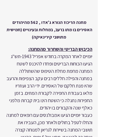
מחנה הריכוז הנורא ג'אדו , 562 מהיהודים 
האסירים בו מתו ברעב, במחלות ובעינויים (חמישית 
מתושבי קירינאיקה)
הכיבוש הבריטי והשחרור מהמחנה:
יומיים לאחר המקרה בחודש אפריל 1943-תש"ג 
הגיעו הכוחות הבריטים ופחדו להיכנס לשטח 
המחנה מחמת מחלת הטיפוס שהשתוללה 
במחנה והפילה חללים רבים עקב הצפיפות והרעב 
שהיו מנת חלקם של האסירים. ידי הרב ועוזריו 
מלאו בעבודת החפירה לקבורת המתים. בזמן 
החפירות נתגלה כי השטח הינו בית קברות מלפני 
כאלף שנה והקבורים בו יהודים.
כעבור יומיים הגיעו אמבולנסים עם רופאים למחנה 
והחלו לטפל בחולים ולאחר מכן, העבירו את 
תושבי המחנה בשיירות לגריאן למנוחה קצרה 