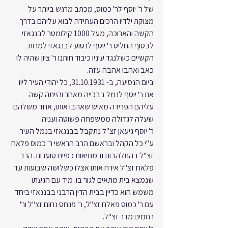
של ר' יוסף לר' כמוס, מכתב מרגש ביותר על 
מצוקת ילדיו הרכים העתידה לבוא עליהם בדרך 
הקשה והארוכה, מעל 1000 קילומטר לבנגאזי. 
לבסוף החליט ר' יוסף לנסוע לבנגאזי למרות 
הקשיים כשלנגד עיניו כיבוד חותנו ר' ציון שהיה לו 
כאב ואהבו אהבה עזה.
ביום הנסיעה, ב- 31.10.1931, כל יהודי העיר ליוו 
את ר' יוסף לנמל בבכייה מאחר והייתה קשה 
עליהם הפרידה מאיש שאהבו אותו, אחד משלהם 
שעלה לגדולה ממשפחה פשוטה ועניה.
ר' יוסף גיעאן זצ"ל נתקבל בבנגאזי בנמל העיר 
ע"י כל הקהל ובראשם הרב הראשי ר' כמוס פלאח 
זצ"ל בהתלהבות ובמחיאות כפיים סוערות. הרב 
פלאח זצ"ל אירח אותו אצלו כשלושה שבועות עד 
שנמצא בית מתאים לגור בו. מיד עם הגעתו 
משמש הוא כדיין בבית הדין הרבני בבנגאזי ביחד 
עם ר' כמוס פאלח זצ"ל, ר' פנחס נחום זצ"ל ור' 
רחמים מדר זצ"ל.