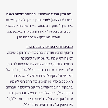
בית הדין הרבני בטריפולי - התמונה צולמה בשנת 
התרפ"ז (1927) לערך. 
הדיין ר' יוסף ג'יעאן , ראש אב 
בית הדין ר' יצחק חי בוכבזה, הדיין ר' ציון ביתאן , ממלא 
מקום חכם באשי ר' אליהו רקח, מאחור באמצע נציג 
השלטון האיטלקי – אורח בבית הדין
מנהיג רוחני בטריפולי ובבנגאזי:
ר' יוסף הרביץ תורה הן בתלמוד-תורה והן בישיבה, 
לא נח ולא שקט על שמריו עד שבשנת 
תרע"ז-1917 עבר בהצלחה את הבחינות לדיינות 
ע"י הדיינים ר' אברהם חביב זצ"ל אב"ד, ור' רפאל 
דאבוש זצ"ל וקיבל מינוי רשמי ע"י השלטונות 
האיטלקים כדיין מן המניין. מיד החל הוא לשמש 
בתפקידו זה בטריפולי ביחד עם הדיינים ר' אברהם 
חביב זצ"ל, ר' רפאל דאבוש זצ"ל, ובהמשך גם 
עם ר' יוסף יונה זצ"ל, ר' יצחק חי בוכבזא זצ"ל, ר' 
ציון ביתאן זצ"ל ור' רחמים עגיב זצ"ל.