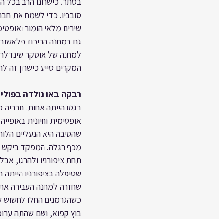
בסתר. כישרונו הרב בכל הק
סובביו. כדי לשמח את חברי
שירים מלאי הומור ואופטי
גם במחנה הריכוז פלאשוב
למחנה של אוסקר שינדלר בב
המקרים סייע כישרון זה ל
רבקה באו נולדה בפולין בשנ
בגטו הייתה אחות. חבריה 
אופטימית וחיונית באופייה
שהסיבה היא הנעליים הלוחצ
מכף רגלה. המפקד ביקש שת
תחת ציפורניו ולהרגו, אבל
שטיפלה בציפורניו הייתה 
שחזרה למחנה העבירה את ה
כשהגרמנים החלו לחשוש ש
בוץ קפוא, ושם שהתה ערומ