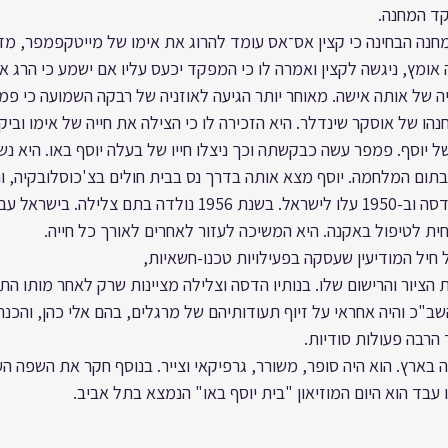
קד המחנה.
נה הבחינה כי קצין אס־אס עומד להרוג את אימו של מייטקפמפר, מזכי
ומץ, ניגשה לקצין ואמרה לו כי המפקד יכעס עליו אם ישמע כי הרג את
יה של אותה אישה. מאוחר יותר הגיעה לאוזניה של רבקה השמועה כי פמ
הו של אוסקר שינדלר. היא הזכירה לו כי הצילה את חייה של אימו ובי
יוסף. פמפר עשה כבקשתה וכך ניצלו חייו של בעלה יוסף באו. היא נשל
 בתום המלחמה. יוסף מצא אותה בדרך נס בבית חולים בצ'כוסלובקיה, וה
בשנת 1947 נולדה בתם הדסה וב-1950 עלו לישראל. בשנת 1956 נולדה בת
ת לטיפול באקנה. היא המשיכה לעזור לאחרים לאורך כל חייה.
ל חיל המודיעין שעסקה בפעילויות טכנו-חשאיות,
ות הציור והרישום שלו. בנותיו הדסה וצלילה מציינות שרק לאחר מותו הת
שב"כ והיה אחראי על זיוף תעודותיהם של מרגלים, בהם אלי כהן, והכנ
 הרבה פעולות סודיות.
 בארץ. הוא היה סופר, משורר, גרפיקאי וצייר. בנוסף חקר את השפה הע
עבד הוא היום המוזיאון "בית יוסף באו" הנמצא בתל אביב. 