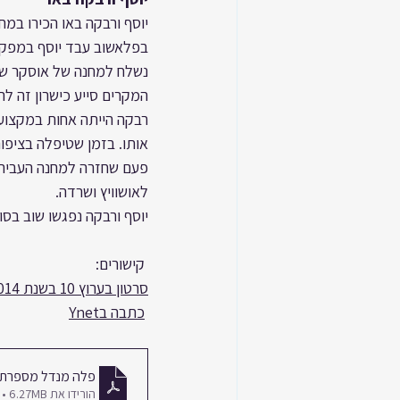
יוסף ורבקה באו הכירו במח
בפלאשוב עבד יוסף במפקד
נשלח למחנה של אוסקר שינ
המקרים סייע כישרון זה ל
רבקה
הייתה אחות במקצוע
אותו. בזמן שטיפלה בציפור
פעם שחזרה למחנה העבירה
לאושוויץ ושרדה.
יוסף ורבקה נפגשו שוב בסו
 קישורים:
סרטון בערוץ 10 בשנת 2014
כתבה בYnet
פלה מנדל מספרת 
הורידו את PDF • 6.27MB