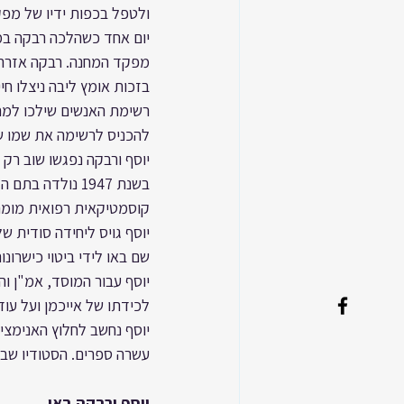
ולטפל בכפות ידיו של מפ
יום אחד כשהלכה רבקה במח
מפקד המחנה. רבקה אזרה א
בזכות אומץ ליבה ניצלו חי
רשימת האנשים שילכו למחנ
להכניס לרשימה את שמו של 
יוסף ורבקה נפגשו שוב רק
קוסמטיקאית רפואית מומחי
יוסף גויס ליחידה סודית ש
שם באו לידי ביטוי כישרונ
יוסף עבור המוסד, אמ"ן וה
לכידתו של אייכמן ועל עוד
יוסף נחשב לחלוץ האנימציה
עשרה ספרים. הסטודיו שבו 
יוסף ורבקה באו