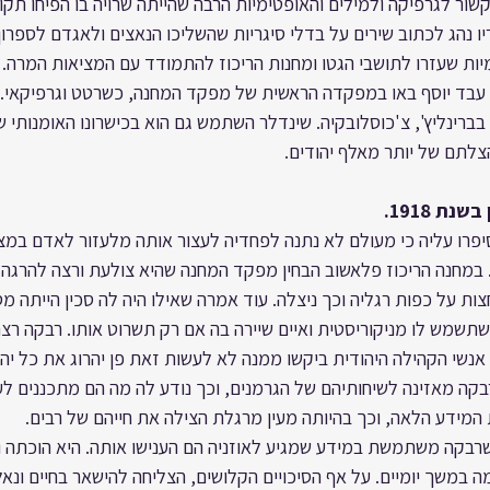
שור לגרפיקה ולמילים והאופטימיות הרבה שהייתה שרויה בו הפיחו תקו
ו נהג לכתוב שירים על בדלי סיגריות שהשליכו הנאצים ולאגדם לספרון 
מיות שעזרו לתושבי הגטו ומחנות הריכוז להתמודד עם המציאות המרה.
 עבד יוסף באו במפקדה הראשית של מפקד המחנה, כשרטט וגרפיקאי.
רינליץ', צ'כוסלובקיה. שינדלר השתמש גם הוא בכישרונו האומנותי של
הצלתם של יותר מאלף יהודים.
ת 1918.
סיפרו עליה כי מעולם לא נתנה לפחדיה לעצור אותה מלעזור לאדם במצו
. במחנה הריכוז פלאשוב הבחין מפקד המחנה שהיא צולעת ורצה להרגה, 
ות על כפות רגליה וכך ניצלה. עוד אמרה שאילו היה לה סכין הייתה מ
שמש לו מניקוריסטית ואיים שיירה בה אם רק תשרוט אותו. רבקה רצת
 אנשי הקהילה היהודית ביקשו ממנה לא לעשות זאת פן יהרוג את כל יהו
רבקה מאזינה לשיחותיהם של הגרמנים, וכך נודע לה מה הם מתכננים ל
מידע הלאה, וכך בהיותה מעין מרגלת הצילה את חייהם של רבים.
רבקה משתמשת במידע שמגיע לאוזניה הם הענישו אותה. היא הוכתה ו
ה במשך יומיים. על אף הסיכויים הקלושים, הצליחה להישאר בחיים ונא