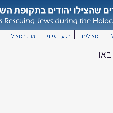
י
מצילים
רקע רעיוני
אות המציל
באו