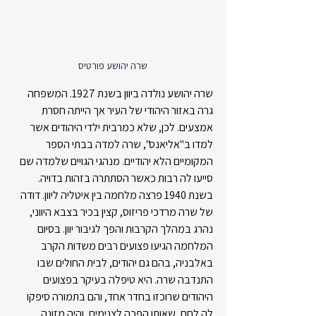
שרה יהושע פורטיס
שרה יהושע נולדה ביוון בשנת 1927. המשפחה 
גרה באזור היהודי של העיר אך הייתה חסרת 
אמצעים. לכן, שלא כמרבית ילדי היהודים אשר 
למדו ב"אליאנס", שרה למדה בבתי הספר 
המקומיים הלא יהודיים. מנהגי הגויים שלמדה שם 
סייעו לה רבות כאשר הסתתרה בזהות בדויה.
בשנת 1940 פרצה מלחמה בין איטליה ליוון. דודה 
של שרה מרדכי פריזוס, קצין בכיר בצבא היווני, 
נהרג במהלך הקרבות והפך לגיבור יוון. בסיום 
המלחמה הגיעו פצועים רבים משדות הקרב 
באלבניה, בהם גם יהודים, לבית החולים שבו 
התנדבה שרה. היא טיפלה בעיקר בפצועים 
היהודים שרוכזו בחדר אחד, והם בתמורה סיפקו 
לה לחם, שאותו הפכה לצנימים, והיה מזונה 